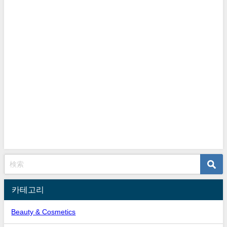
카테고리
Beauty & Cosmetics